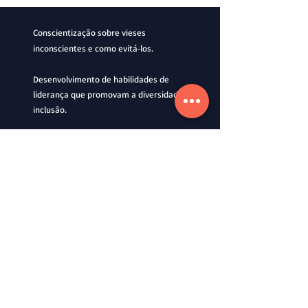
Conscientização sobre vieses
inconscientes e como evitá-los.
Desenvolvimento de habilidades de
liderança que promovam a diversidade e a
inclusão.
Criação de estratégias eficazes para
construir equipes diversas e maximizar o
potencial de todos os colaboradores.
​Contato
Entre em contato para que possamos
criar uma proposta personalizada!